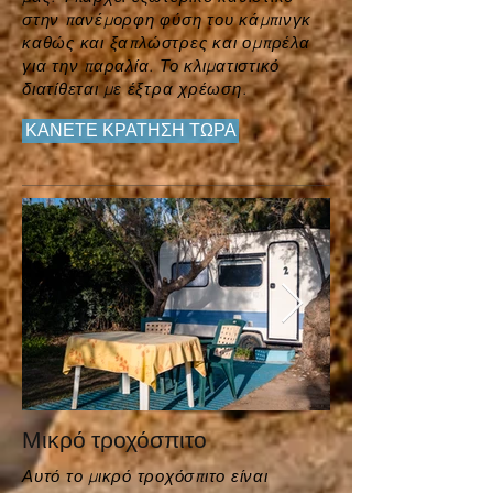
στην πανέμορφη φύση του κάμπινγκ
καθώς και
ξαπλώστρες
και ομπρέλα
για την παραλία. Το κλιματιστικό
διατίθεται με έξτρα χρέωση.
ΚΑΝΕΤΕ ΚΡΑΤΗΣΗ ΤΩΡΑ
Μικρό τροχόσπιτο
Αυτό το μικρό τροχόσπιτο είναι