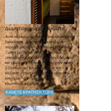
Δωματιάκι χωρίς τουαλέτα
Αυτά τα μικρά
δωματιάκι είναι ιδανικά για
ξεκούραση. Δροσερά και κοντά στην
παραλία χωράνε 1 ή 2 άτομα με 1 διπλό ή
2 μονά κρεβάτια. Διαθέτει ψυγείο
μοιραζόμενο με άλλο 1 σιιππλανό δωμάτιο
και εξωτερικό καθσιτικό. Υπάρχουν επίσης
2 ξαπλώστρες και ομπρέλα για την
θάλλασα. Ντούς και τουαλέτα είναι στα
κοινόχρηστα κτηρία. Διατίθεται
κλιματισμός με έξτρα χρέωση.
ΚΑΝΕΤΕ ΚΡΑΤΗΣΗ ΤΩΡΑ