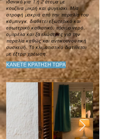
ιδανικό για 1 ή 2 άτομα με
κουζίνα
μικρή και ψυγειάκι. Μία
στροφή
μακριά
από την παραλία του
κάμπινγκ, διαθέτει
εξωτερικό
και
εσωτερικό καθιστικό, πόσιμο νερό,
ομπρέλα και ξαπλώστρες για την
παραλία
καθώς και αντικουνουπική
συσκευή. Το κλιματιστικό διατίθεται
με έξτρα χρέωση.
ΚΑΝΕΤΕ ΚΡΑΤΗΣΗ ΤΩΡΑ