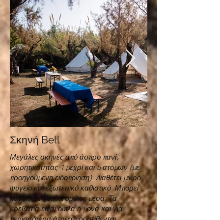
Σκηνή Bell
Μεγάλες σκηνές από άσπρο πανί,
χωρητικότητας 1 μέχρι και 5 ατόμων (με
προηγούμενη ειδοποίηση). Διαθέτει μικρό
ψυγείο και εξωτερικό καθιστικό. Μπορεί
κανείς να σταθεί όρθιος μέσα. Τα
κρεβάτια είναι διπλά ή μονά και για
περισσότερα άτομα προστίθενται