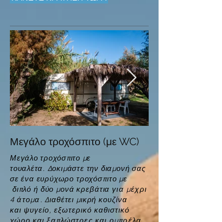
Μεγάλο τροχόσπιτο (με WC)
Μεγάλο τροχόσπιτο με
τουαλέτα.
Δοκιμάστε την διαμονή σας
σε ένα ευρύχωρο
τροχόσπιτο
με
διπλό ή δύο μονά κρεβάτια
για μέχρι
4 άτομα
. Διαθέτει μικρή
κουζίνα
και
ψυγείο, εξωτερικό
καθιστικό
χώ
ρο και
ξαπλώστρες
και ομπρέλα