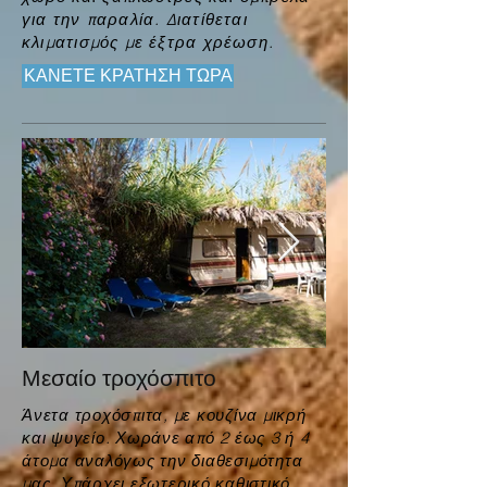
για την παραλία. Διατίθεται
κλιματισμός με έξτρα χρέωση.
ΚΑΝΕΤΕ ΚΡΑΤΗΣΗ ΤΩΡΑ
Μεσαίο τροχόσπιτο
​Άνετα τροχόσπιτα, με κουζίνα μικρή
και ψυγείο. Χωράνε από 2 έως 3 ή 4
άτομα αναλόγως την
διαθεσιμότητα
μας. Υπάρχει εξωτερικό καθιστικό