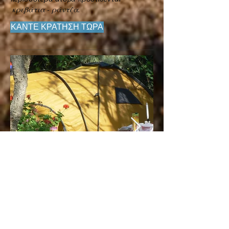
κρεβάτια - ράντζα.
ΚΑΝΤΕ ΚΡΑΤΗΣΗ ΤΩΡΑ
Σκηνές Igloo με στρώματα
από 1 έως 2 ή 3
Εδώ τα μεγέθη ποικίλλουν